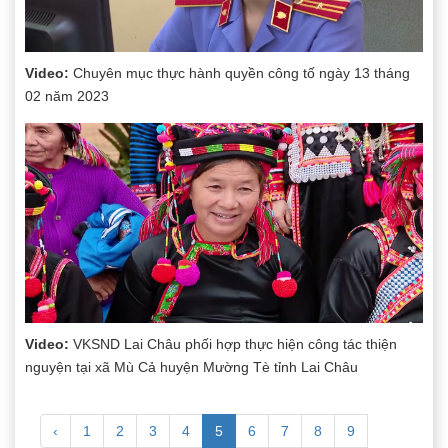
Video:
Chuyên mục thực hành quyền công tố ngày 13 tháng
02 năm 2023
Video:
VKSND Lai Châu phối hợp thực hiện công tác thiện
nguyện tại xã Mù Cả huyện Mường Tè tỉnh Lai Châu
‹
1
2
3
4
5
6
7
8
9