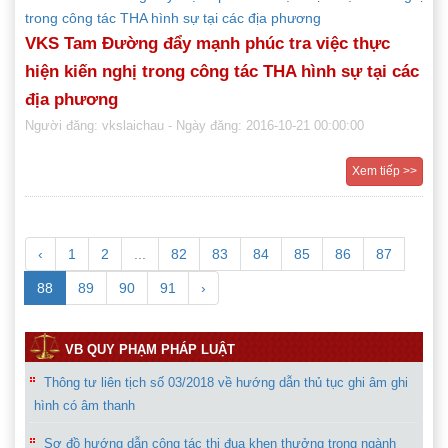
VKS Tam Đường đẩy mạnh phúc tra việc thực
hiện kiến nghị trong công tác THA hình sự tại các
địa phương
Người đăng: vkslaichau
- Ngày đăng: 2016-10-21 00:00:00
Xem tiếp >>
‹
1
2
...
82
83
84
85
86
87
88
89
90
91
›
VB QUY PHẠM PHÁP LUẬT
Thông tư liên tịch số 03/2018 về hướng dẫn thủ tục ghi âm ghi
hình có âm thanh
Sơ đồ hướng dẫn công tác thi đua khen thưởng trong ngành