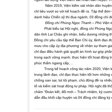
Năm 2019, Viện kiểm sát nhân dân huyện Than
chỉ tiêu vượt so với kế hoạch đề ra. Tập thể đơn
danh hiệu Chiến sỹ thi đua ngành, 03 đồng chí đ
Đồng chí Phùng Ngọc Thanh – Phó Viện tr
Phát biểu tại Hội nghị, đồng chí Phùng Ngọc 
dân tỉnh Lai Châu ghi nhận, biểu dương những t
Đồng chí yêu cầu tập thể Ban Chi ủy, lãnh đạo 
mưu cho cấp ủy địa phương về nhân sự tham gia
chỉ đạo điều hành giải quyết án hình sự góp phầ
trong sạch vững mạnh; thực hiện tốt hoạt động t
phúc thẩm ngang cấp,…
Trong kế hoạch công tác năm 2020, Viện kiểm 
trung lãnh đạo, chỉ đạo thực hiện tốt hơn những 
chống oan sai, lọt tội phạm, chủ động đề ra nhi
tố và kiểm sát hoạt động tư pháp. Hội nghị đã th
châm “Đoàn kết, đổi mới – Trách nhiệm, kỷ cương
dẫn đầu khối cấp huyện và 04 đồng chí đăng ký da
TG. Viết Tuân – VK