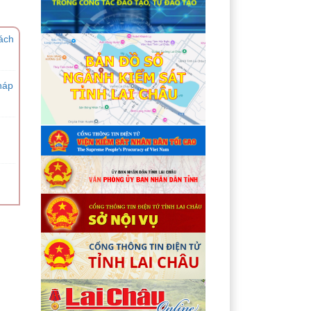
ách
háp