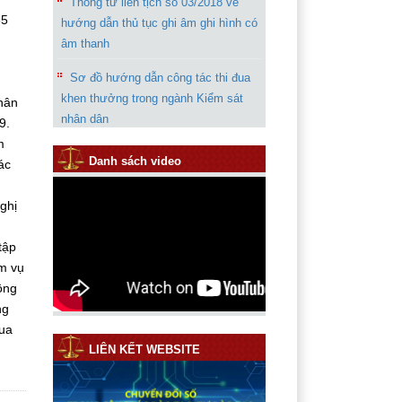
Thông tư liên tịch số 03/2018 về
65
hướng dẫn thủ tục ghi âm ghi hình có
âm thanh
Sơ đồ hướng dẫn công tác thi đua
khen thưởng trong ngành Kiểm sát
hân
nhân dân
9.
m
Chỉ thị 07 của VKSND tối cao về
Danh sách video
ác
tăng cường công tác kháng nghị
phúc thẩm, giám đốc thẩm, tái thẩm
ghị
Thông báo rút kinh nghiệm trong
tập
quá trình giải quyết vụ án “Giết
ệm vụ
người”
ông
Hướng dẫn phần mềm thống kê
ng
năm 2019
đua
LIÊN KẾT WEBSITE