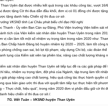
 Uyên đạt được nhiều kết quả trong các khâu công tác, vượt 16/
 vị được tặng Cờ thi đua dẫn đầu khối, đơn vị có 01 đồng chí được tặng
ược tặng danh hiệu Chiến sỹ thi đua cơ sở.
ưởng VKSND tỉnh Lai Châu phát biểu chỉ đạo Hội nghị
Thanh - Ủy viên Ban Cán sự Đảng, Phó Viện trưởng Viện kiểm sát n
hành tích của Viện kiểm sát nhân dân huyện Than Uyên trong năm 201
đơn vị cần làm tốt một số nhiệm vụ trọng tâm trong năm 2020 như: Tha
 Ban Chấp hành Đảng bộ huyện nhiệm kỳ 2020 – 2025; làm tốt công t
n phòng chống oan sai, bỏ lọt tội phạm; xây dựng Chi bộ, các đoàn thể
ranh tụng của Kiểm sát viên tại phiên tòa; nâng cao chất lượng kháng n
sát nhân dân huyện Than Uyên sẽ tiếp tục đề ra các giải pháp để 
chỉ tiêu, nhiệm vụ trọng tâm, đột phá của Ngành, tập trung làm tốt nhi
ều giải pháp nâng cao chất lượng, hiệu quả công tác thực hành quyền c
ông qua bản giao ước thi đua với quyết tâm tiếp tục thực hiện tốt phươ
 – Thực chất, hiệu quả”, trong năm 2020 đơn vị phấn đấu giữ cờ thi 
nh hiệu chiến sĩ thi đua cơ sở./.
SND huyện Than Uyên