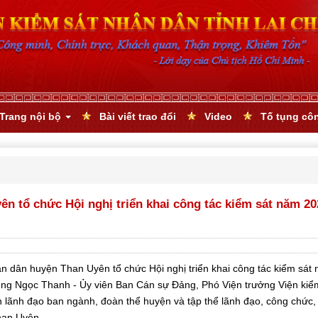
Trang nội bộ
Bài viết trao đổi
Video
Tố tụng cô
ên tổ chức Hội nghị triển khai công tác kiểm sát năm 20
n huyện Than Uyên tổ chức Hội nghị triển khai công tác kiểm sát
hùng Ngọc Thanh - Ủy viên Ban Cán sự Đảng, Phó Viện trưởng Viện kiể
ện lãnh đạo ban ngành, đoàn thể huyện và tập thể lãnh đạo, công chức,
han Uyên.