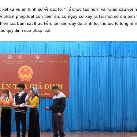
 xét xử vụ án hình sự về các tội
“Tổ chức tảo hôn”
và
“Giao cấu với 
vi phạm pháp luật còn tiềm ẩn, có nguy cơ xảy ra tại một số địa bàn
ên tòa bám sát thực tiễn, tái hiện đầy đủ trình tự, thủ tục tố tụng hìn
các quy định của pháp luật.