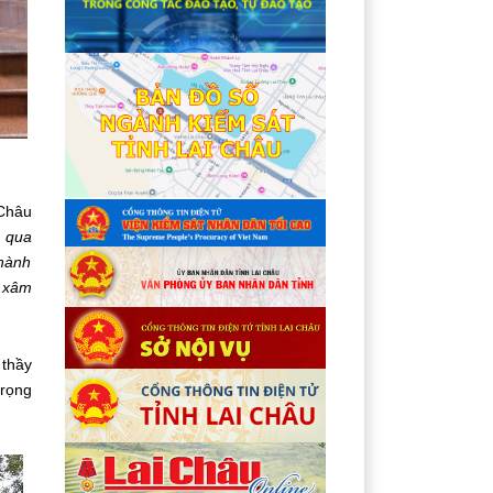
 Châu
g qua
 hành
à xâm
 thầy
trọng