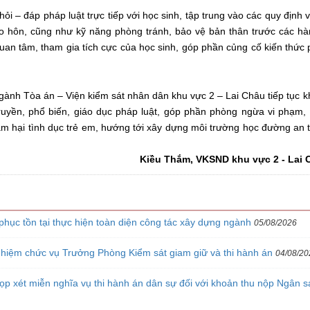
hỏi – đáp pháp luật
trực tiếp với học sinh, tập trung vào các quy định 
tảo hôn, cũng như kỹ năng phòng tránh, bảo vệ bản thân trước các hà
quan tâm, tham gia tích cực của học sinh, góp phần củng cố kiến thức
 ngành
Tòa án – Viện kiểm sát nhân dân khu vực 2 – Lai Châu
tiếp tục 
ruyền, phổ biến, giáo dục pháp luật
, góp phần phòng ngừa vi phạm,
xâm hại tình dục trẻ em, hướng tới xây dựng môi trường học đường an 
Kiều Thắm, VKSND khu vực 2 - Lai 
hục tồn tại thực hiện toàn diện công tác xây dựng ngành
05/08/2026
hiệm chức vụ Trưởng Phòng Kiểm sát giam giữ và thi hành án
04/08/20
ọp xét miễn nghĩa vụ thi hành án dân sự đối với khoản thu nộp Ngân s