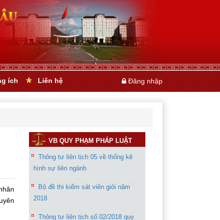
ng ích
Liên hệ
Đăng nhập
VB QUY PHẠM PHÁP LUẬT
Thông tư liên tịch 05 về thống kê
hình sự liên ngành
Bộ đề thi kiểm sát viên giỏi năm
 nhân
2018
tuyên
Thông tư liên tịch số 02/2018 quy
định về: Trình tự,thủ tục, thời hạn,