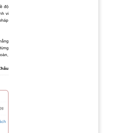
về độ
nh vi
 pháp
khẳng
 từng
toàn,
Châu
26
ách