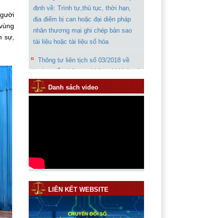
địa điểm bị can hoặc đại diện pháp
người
nhân thương mại ghi chép bản sao
 vùng
tài liệu hoặc tài liệu số hóa
h sự,
Thông tư liên tịch số 03/2018 về
hướng dẫn thủ tục ghi âm ghi hình có
âm thanh
Danh sách video
Sơ đồ hướng dẫn công tác thi đua
khen thưởng trong ngành Kiểm sát
nhân dân
Chỉ thị 07 của VKSND tối cao về
tăng cường công tác kháng nghị
phúc thẩm, giám đốc thẩm, tái thẩm
Thông báo rút kinh nghiệm trong
quá trình giải quyết vụ án “Giết
LIÊN KẾT WEBSITE
người”