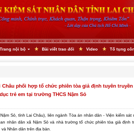
Trang nội bộ
Bài viết trao đổi
Video
Tố tụng cô
i Châu phối hợp tổ chức phiên tòa giả định tuyên truyền
 dục trẻ em tại trường THCS Nậm Sỏ
Nậm Sỏ, tỉnh Lai Châu), liên ngành
Tòa án nhân dân - Viện kiểm sát
ban nhân dân xã Nậm Sỏ
và nhà trường tổ chức phiên tòa giả định 
h và Nhân dân trên địa bàn.