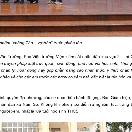
 phẩm “chồng Tảo – vợ Hôn” trước phiên tòa
Văn Trưởng, Phó Viện trưởng Viện kiểm sát nhân dân khu vực 2 - Lai
yên truyền pháp luật trực quan, sinh động, phù hợp với học sinh. Thôn
 pháp lý, hoạt động này góp phần nâng cao nhận thức, ý thức chấp
 tự bảo vệ cho các em trước các nguy cơ xâm hại, đặc biệt là tảo hôn v
ính quyền địa phương
,
các cơ quan tiến hành tố tụng
,
Ban Giám hiệu,
Nhân dân xã Nậm Sỏ
. Không khí phiên tòa diễn ra nghiêm túc, trang 
người xem, nhất là lứa tuổi học sinh THCS.