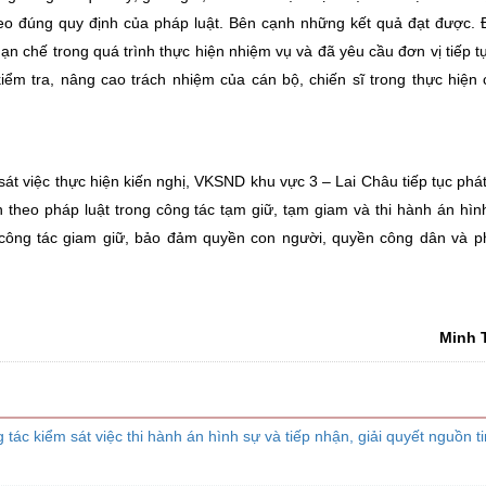
eo đúng quy định của pháp luật. Bên cạnh những kết quả đạt được.
 hạn chế trong quá trình thực hiện nhiệm vụ và đã yêu cầu đơn vị tiếp t
iểm tra, nâng cao trách nhiệm của cán bộ, chiến sĩ trong thực hiện
sát việc thực hiện kiến nghị, VKSND khu vực 3 – Lai Châu tiếp tục phá
ân theo pháp luật trong công tác tạm giữ, tạm giam và thi hành án hìn
 công tác giam giữ, bảo đảm quyền con người, quyền công dân và 
Minh 
c kiểm sát việc thi hành án hình sự và tiếp nhận, giải quyết nguồn ti