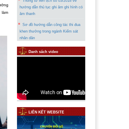
Thông tư liên tịch số 03/2018 về
rưởng
hướng dẫn thủ tục ghi âm ghi hình có
3 làm
âm thanh
Sơ đồ hướng dẫn công tác thi đua
khen thưởng trong ngành Kiểm sát
nhân dân
Chỉ thị 07 của VKSND tối cao về
Danh sách video
tăng cường công tác kháng nghị
phúc thẩm, giám đốc thẩm, tái thẩm
Thông báo rút kinh nghiệm trong
quá trình giải quyết vụ án “Giết
người”
Hướng dẫn phần mềm thống kê
năm 2019
LIÊN KẾT WEBSITE