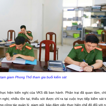
i tạm giam Phong Thổ tham gia buổi kiểm sát
c thực hiện kiến nghị của VKS đã ban hành. Phân trại đã quan tâm, ch
 nghị; nhiều tồn tại, thiếu sót được chỉ ra tại cuộc trực tiếp kiểm sát 
g công tác quản lý, giam giữ, bảo đảm việc thực hiện chế độ đối với 