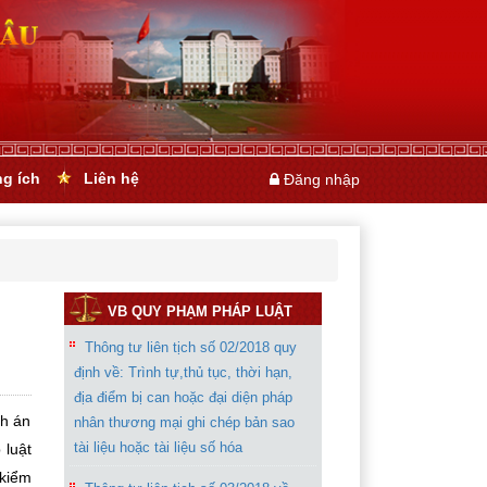
ng ích
Liên hệ
Đăng nhập
VB QUY PHẠM PHÁP LUẬT
Thông tư liên tịch số 02/2018 quy
định về: Trình tự,thủ tục, thời hạn,
địa điểm bị can hoặc đại diện pháp
nh án
nhân thương mại ghi chép bản sao
tài liệu hoặc tài liệu số hóa
 luật
 kiểm