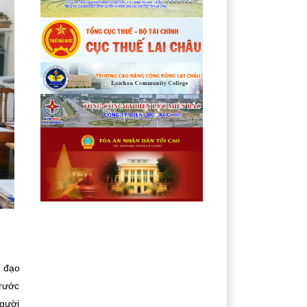
ỉ đạo
trước
người