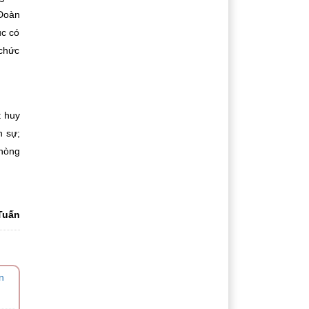
 Đoàn
ục có
 chức
t huy
h sự;
phòng
Tuấn
n