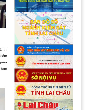
, thi
 kiểm
 quản
ị tạm