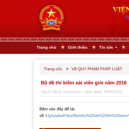
Trang chủ
Giới thiệu
Tin tức
Trang chủ
VB QUY PHẠM PHÁP LUẬT
Bộ đề thi kiểm sát viên giỏi năm 2018
Người đăng: vkslaichau
- ngày đăng: 28/06/2018
Bấm vào đầy để tải
về:
/UploadedFiles/files/bo%20de%20thi%20k