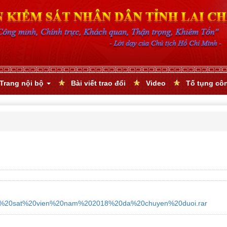
Trang nội bộ
Bài viết trao đổi
Video
Tố tụng cô
iem%20sat%20vien%20nam%202018%20da%20chuyen%20duoi.rar