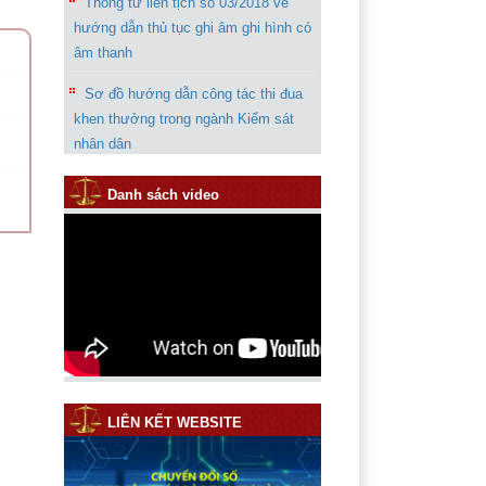
Thông tư liên tịch số 03/2018 về
hướng dẫn thủ tục ghi âm ghi hình có
âm thanh
Sơ đồ hướng dẫn công tác thi đua
khen thưởng trong ngành Kiểm sát
nhân dân
Chỉ thị 07 của VKSND tối cao về
Danh sách video
tăng cường công tác kháng nghị
phúc thẩm, giám đốc thẩm, tái thẩm
Thông báo rút kinh nghiệm trong
quá trình giải quyết vụ án “Giết
người”
Hướng dẫn phần mềm thống kê
năm 2019
LIÊN KẾT WEBSITE