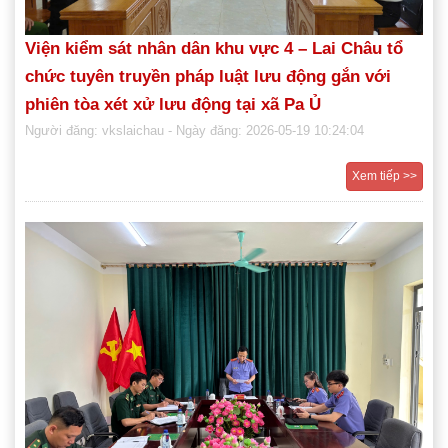
Viện kiểm sát nhân dân khu vực 4 – Lai Châu tổ
chức tuyên truyền pháp luật lưu động gắn với
phiên tòa xét xử lưu động tại xã Pa Ủ
Người đăng: vkslaichau
- Ngày đăng: 2026-05-19 10:24:04
Xem tiếp >>