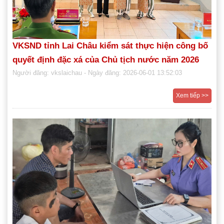
VKSND tỉnh Lai Châu kiểm sát thực hiện công bố
quyết định đặc xá của Chủ tịch nước năm 2026
Người đăng: vkslaichau
- Ngày đăng: 2026-06-01 13:52:03
Xem tiếp >>