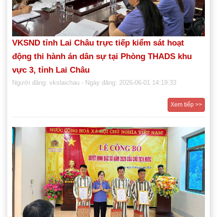
VKSND tỉnh Lai Châu trực tiếp kiểm sát hoạt
động thi hành án dân sự tại Phòng THADS khu
vực 3, tỉnh Lai Châu
Người đăng: vkslaichau
- Ngày đăng: 2026-06-01 14:19:33
Xem tiếp >>