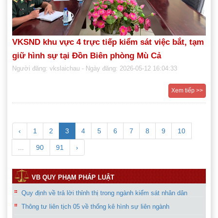
VKSND khu vực 4 trực tiếp kiểm sát việc bắt, tạm
giữ hình sự tại Đồn Biên phòng Mù Cả
Người đăng: vkslaichau
- Ngày đăng: 2026-05-12 16:04:33
Xem tiếp >>
‹
1
2
3
4
5
6
7
8
9
10
...
90
91
›
VB QUY PHẠM PHÁP LUẬT
Thông tư liên tịch 05 về thống kê hình sự liên ngành
Bộ đề thi kiểm sát viên giỏi năm 2018