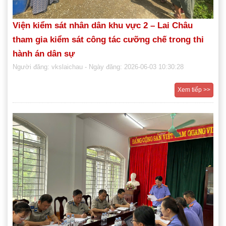
Viện kiểm sát nhân dân khu vực 2 – Lai Châu
tham gia kiểm sát công tác cưỡng chế trong thi
hành án dân sự
Người đăng: vkslaichau
- Ngày đăng: 2026-06-03 10:30:28
Xem tiếp >>