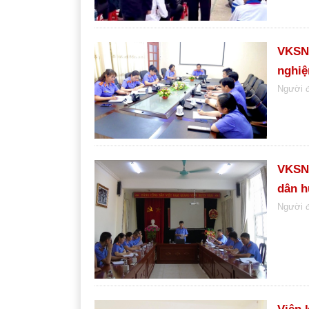
VKSND
nghiệ
Người 
VKSND
dân 
Người 