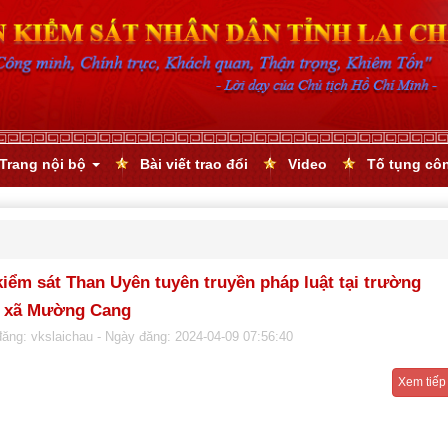
Trang nội bộ
Bài viết trao đổi
Video
Tố tụng cô
kiểm sát Than Uyên tuyên truyền pháp luật tại trường
 xã Mường Cang
đăng: vkslaichau
- Ngày đăng: 2024-04-09 07:56:40
Xem tiếp