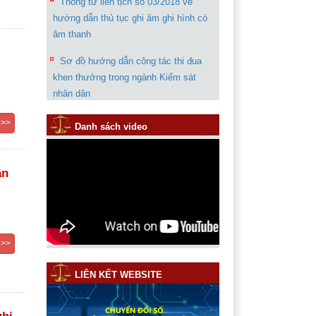
Thông tư liên tịch số 03/2018 về
hướng dẫn thủ tục ghi âm ghi hình có
âm thanh
Sơ đồ hướng dẫn công tác thi đua
khen thưởng trong ngành Kiểm sát
nhân dân
Chỉ thị 07 của VKSND tối cao về
 >>
Danh sách video
tăng cường công tác kháng nghị phúc
thẩm, giám đốc thẩm, tái thẩm
ân
Thông báo rút kinh nghiệm trong quá
trình giải quyết vụ án “Giết người”
Hướng dẫn phần mềm thống kê năm
2019
 >>
LIÊN KẾT WEBSITE