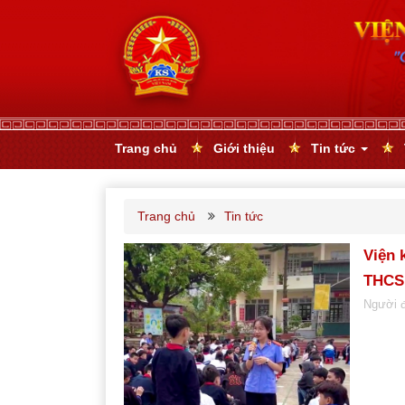
Trang chủ
Giới thiệu
Tin tức
Trang chủ
Tin tức
Viện 
THCS
Người 