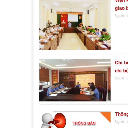
Viện 
giao 
Người 
Chi b
chi b
Người 
Thông
Người 