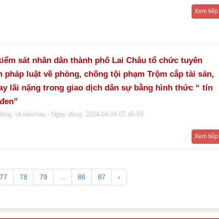
Xem tiếp
kiểm sát nhân dân thành phố Lai Châu tổ chức tuyên
n pháp luật về phòng, chống tội phạm Trộm cắp tài sản,
ay lãi nặng trong giao dịch dân sự bằng hình thức “ tín
 đen”
đăng: vkslaichau
- Ngày đăng: 2024-04-04 07:45:59
Xem tiếp
77
78
79
...
86
87
›