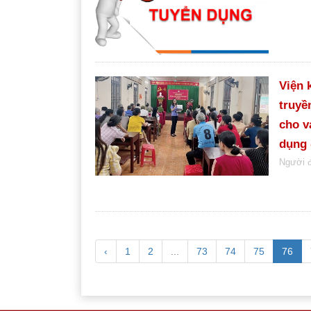
Viện 
truyề
cho v
dụng
Người 
‹
1
2
...
73
74
75
76