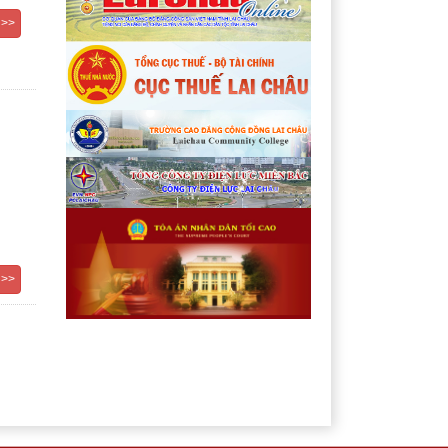
 >>
 >>