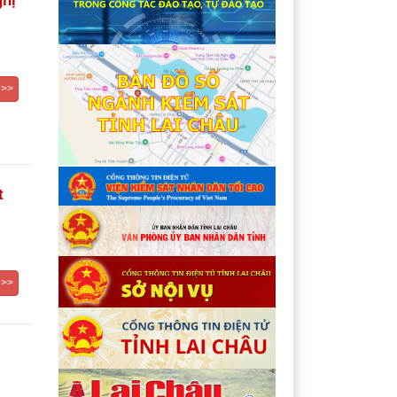
ghị
 >>
t
 >>