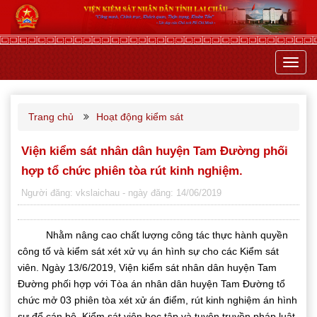
Toggl
navig
Trang chủ
Hoạt động kiểm sát
Viện kiểm sát nhân dân huyện Tam Đường phối
hợp tổ chức phiên tòa rút kinh nghiệm.
Người đăng: vkslaichau
- ngày đăng: 14/06/2019
Nhằm nâng cao chất lượng công tác thực hành quyền
công tố và kiểm sát xét xử vụ án hình sự cho các Kiểm sát
viên. Ngày 13/6/2019, Viện kiểm sát nhân dân huyện Tam
Đường phối hợp với Tòa án nhân dân huyện Tam Đường tổ
chức mở 03 phiên tòa xét xử án điểm, rút kinh nghiệm án hình
sự để cán bộ, Kiểm sát viên học tập và tuyên truyền pháp luật