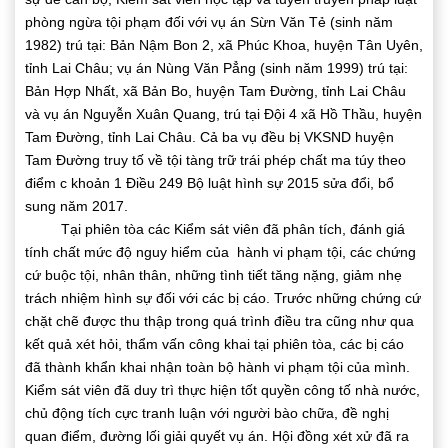
phòng ngừa tội phạm đối với vụ án Sừn Văn Tẻ (sinh năm
1982) trú tại: Bản Nậm Bon 2, xã Phúc Khoa, huyện Tân Uyên,
tỉnh Lai Châu; vụ án Nùng Văn Pẳng (sinh năm 1999) trú tại:
Bản Hợp Nhất, xã Bản Bo, huyện Tam Đường, tỉnh Lai Châu
và vụ án Nguyễn Xuân Quang, trú tại Đội 4 xã Hồ Thầu, huyện
Tam Đường, tỉnh Lai Châu. Cả ba vụ đều bị VKSND huyện
Tam Đường truy tố về tội tàng trữ trái phép chất ma túy theo
điểm c khoản 1 Điều 249 Bộ luật hình sự 2015 sửa đổi, bổ
sung năm 2017.
Tại phiên tòa các Kiểm sát viên đã phân tích, đánh giá
tính chất mức độ nguy hiểm của hành vi phạm tội, các chứng
cứ buộc tội, nhân thân, những tình tiết tăng nặng, giảm nhẹ
trách nhiệm hình sự đối với các bị cáo. Trước những chứng cứ
chặt chẽ được thu thập trong quá trình điều tra cũng như qua
kết quả xét hỏi, thẩm vấn công khai tại phiên tòa, các bị cáo
đã thành khẩn khai nhận toàn bộ hành vi phạm tội của mình.
Kiểm sát viên đã duy trì thực hiện tốt quyền công tố nhà nước,
chủ động tích cực tranh luận với người bào chữa, đề nghị
quan điểm, đường lối giải quyết vụ án. Hội đồng xét xử đã ra