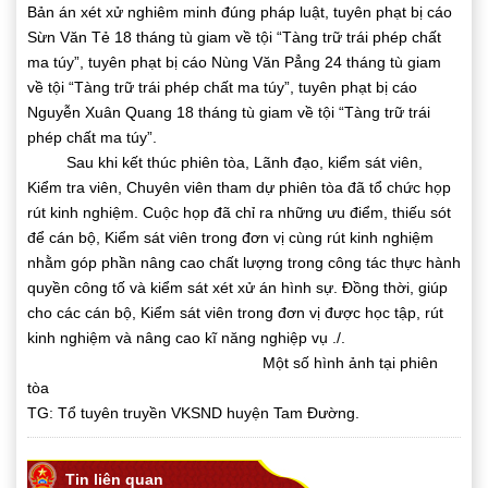
Bản án xét xử nghiêm minh đúng pháp luật, tuyên phạt bị cáo
Sừn Văn Tẻ 18 tháng tù giam về tội “Tàng trữ trái phép chất
ma túy”, tuyên phạt bị cáo Nùng Văn Pẳng 24 tháng tù giam
về tội “Tàng trữ trái phép chất ma túy”, tuyên phạt bị cáo
Nguyễn Xuân Quang 18 tháng tù giam về tội “Tàng trữ trái
phép chất ma túy”.
Sau khi kết thúc phiên tòa, Lãnh đạo, kiểm sát viên,
Kiểm tra viên, Chuyên viên tham dự phiên tòa đã tổ chức họp
rút kinh nghiệm. Cuộc họp đã chỉ ra những ưu điểm, thiếu sót
để cán bộ, Kiểm sát viên trong đơn vị cùng rút kinh nghiệm
nhằm góp phần nâng cao chất lượng trong công tác thực hành
quyền công tố và kiểm sát xét xử án hình sự. Đồng thời, giúp
cho các cán bộ, Kiểm sát viên trong đơn vị được học tập, rút
kinh nghiệm và nâng cao kĩ năng nghiệp vụ ./.
Một số hình ảnh tại phiên
tòa
TG: Tổ tuyên truyền VKSND huyện Tam Đường.
Tin liên quan