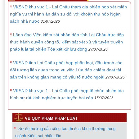
VKSND khu vực 1 - Lai Châu tham gia phiên họp xét miễn
nghĩa vụ thi hành án dân sự đối với khoản thu nộp Ngân
sách nhà nước
31/07/2026
Lãnh đạo Viện kiểm sát nhân dân tỉnh Lai Châu trực tiếp
thực hành quyền công tố, kiểm sát xét xử và tuyên truyền
pháp luật tại phiên Tòa xét xử lưu động
27/07/2026
VKSND tỉnh Lai Châu phối hợp phân loại, đấu tranh các
đối tượng liên quan trong vụ việc Lừa đảo chiếm đoạt tài
sản trên không gian mạng có yếu tố nước ngoài
27/07/2026
VKSND khu vực 1 - Lai Châu phối hợp tổ chức phiên tòa
hình sự rút kinh nghiệm trực tuyến hai cấp
15/07/2026
VB QUY PHẠM PHÁP LUẬT
Sơ đồ hướng dẫn công tác thi đua khen thưởng trong
Chỉ thị 07 của VKSND tối cao về tăng cường công tác
ngành Kiểm sát nhân dân