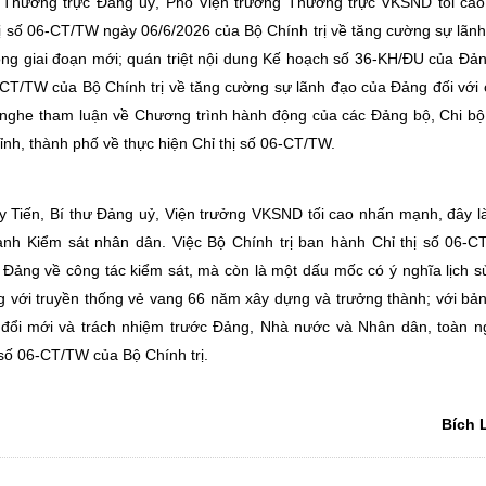
ư Thường trực Đảng uỷ, Phó Viện trưởng Thường trực VKSND tối ca
 thị số 06-CT/TW ngày 06/6/2026 của Bộ Chính trị về tăng cường sự lãn
ong giai đoạn mới; quán triệt nội dung Kế hoạch số 36-KH/ĐU của Đả
06-CT/TW của Bộ Chính trị về tăng cường sự lãnh đạo của Đảng đối với
 nghe tham luận về Chương trình hành động của các Đảng bộ, Chi bộ
h, thành phố về thực hiện Chỉ thị số 06-CT/TW.
y Tiến, Bí thư Đảng uỷ, Viện trưởng VKSND tối cao nhấn mạnh, đây l
gành Kiểm sát nhân dân. Việc Bộ Chính trị ban hành Chỉ thị số 06-
a Đảng về công tác kiểm sát, mà còn là một dấu mốc có ý nghĩa lịch s
g với truyền thống vẻ vang 66 năm xây dựng và trưởng thành; với bản
uệ, đổi mới và trách nhiệm trước Đảng, Nhà nước và Nhân dân, toàn 
 số 06-CT/TW của Bộ Chính trị.
Bích 