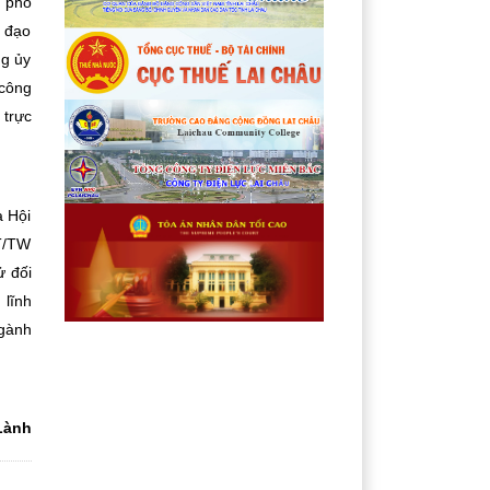
o phổ
h đạo
ng ủy
 công
 trực
à Hội
CT/TW
ử đối
 lĩnh
ngành
Lành