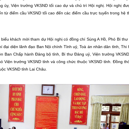
 ủy, Viện trưởng VKSND tối cao dự và chủ trì Hội nghị. Hội nghị đư
uyến từ điểm cầu VKSND tối cao đến các điểm cầu trực tuyến trong hệ 
 biểu khách mời tham dự Hội nghị có đồng chí Sùng A Hồ, Phó Bí thư
í đại diện lãnh đạo Ban Nội chính Tỉnh uỷ, Toà án nhân dân tỉnh, Thi
ên Ban Chấp hành Đảng bộ tỉnh, Bí thư Đảng uỷ, Viện trưởng VKSND
Phó Viện trưởng VKSND tỉnh và công chức thuộc VKSND tỉnh. Đồng thờ
huộc VKSND tỉnh Lai Châu.