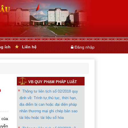
ng ích
Liên hệ
Đăng nhập
VB QUY PHẠM PHÁP LUẬT
n
Thông tư liên tịch số 02/2018 quy
định về: Trình tự,thủ tục, thời hạn,
địa điểm bị can hoặc đại diện pháp
nhân thương mại ghi chép bản sao
tài liệu hoặc tài liệu số hóa
6 của
guyễn