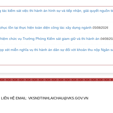
c kiểm sát việc thi hành án hình sự và tiếp nhận, giải quyết nguồn ti
hục tồn tại thực hiện toàn diện công tác xây dựng ngành
05/08/2026
hiệm chức vụ Trưởng Phòng Kiểm sát giam giữ và thi hành án
04/08/20
ọp xét miễn nghĩa vụ thi hành án dân sự đối với khoản thu nộp Ngân s
765. LIÊN HỆ EMAIL: VKSNDTINHLAICHAU@VKS.GOV.VN