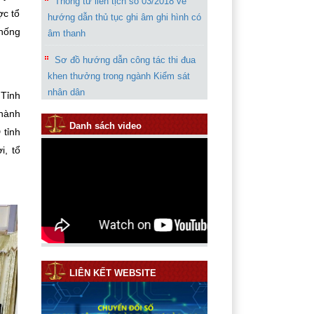
Thông tư liên tịch số 03/2018 về
ợc tổ
hướng dẫn thủ tục ghi âm ghi hình có
thống
âm thanh
Sơ đồ hướng dẫn công tác thi đua
khen thưởng trong ngành Kiểm sát
nhân dân
 Tỉnh
 hành
Chỉ thị 07 của VKSND tối cao về
Danh sách video
 tỉnh
tăng cường công tác kháng nghị
i, tổ
phúc thẩm, giám đốc thẩm, tái thẩm
Thông báo rút kinh nghiệm trong
quá trình giải quyết vụ án “Giết
người”
Hướng dẫn phần mềm thống kê
năm 2019
LIÊN KẾT WEBSITE