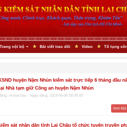
Trang nội bộ
Bài viết trao đổi
Video
Tố tụng cô
KSND huyện Nậm Nhùn kiểm sát trực tiếp 6 tháng đầu n
tại Nhà tạm giữ Công an huyện Nậm Nhùn
đăng: vkslaichau
- Ngày đăng: 2019-06-06 00:00:00
Xem tiếp
kiểm sát nhân dân tỉnh Lai Châu tổ chức tuyên truyền p