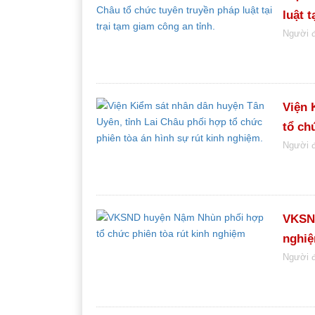
luật t
Người 
Viện 
tổ ch
Người 
VKSND
nghi
Người 