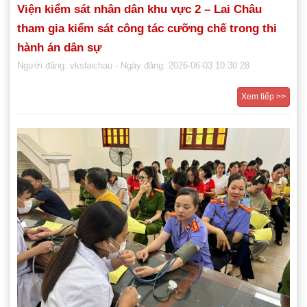
Viện kiểm sát nhân dân khu vực 2 – Lai Châu
tham gia kiểm sát công tác cưỡng chế trong thi
hành án dân sự
Người đăng: vkslaichau
- Ngày đăng: 2026-06-03 10:30:28
Xem tiếp >>