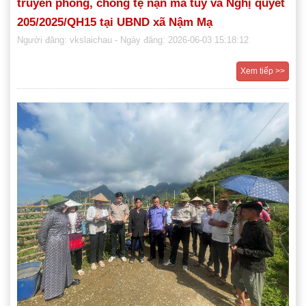
truyền phòng, chống tệ nạn ma túy và Nghị quyết
205/2025/QH15 tại UBND xã Nậm Mạ
Người đăng: vkslaichau
- Ngày đăng: 2026-06-03 15:18:12
Xem tiếp >>