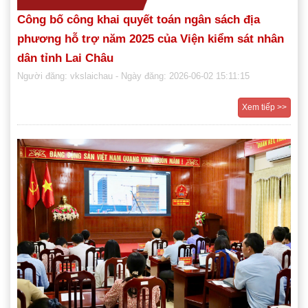
Công bố công khai quyết toán ngân sách địa
phương hỗ trợ năm 2025 của Viện kiểm sát nhân
dân tỉnh Lai Châu
Người đăng: vkslaichau
- Ngày đăng: 2026-06-02 15:11:15
Xem tiếp >>