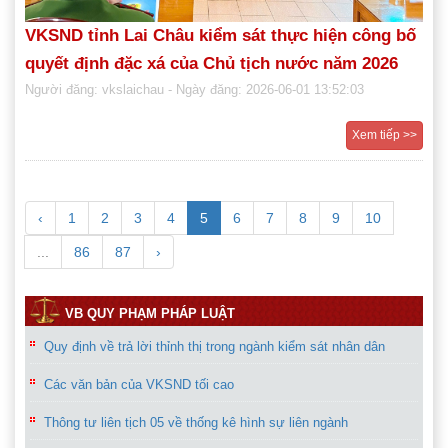
VKSND tỉnh Lai Châu kiểm sát thực hiện công bố
quyết định đặc xá của Chủ tịch nước năm 2026
Người đăng: vkslaichau
- Ngày đăng: 2026-06-01 13:52:03
Xem tiếp >>
‹
1
2
3
4
5
6
7
8
9
10
...
86
87
›
VB QUY PHẠM PHÁP LUẬT
Các văn bản của VKSND tối cao
Thông tư liên tịch 05 về thống kê hình sự liên ngành
Bộ đề thi kiểm sát viên giỏi năm 2018