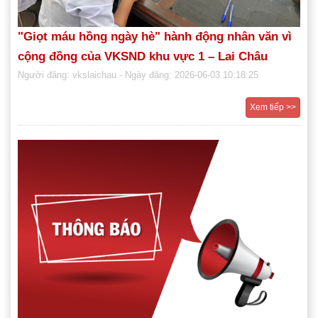
"Giọt máu hồng ngày hè" hành động nhân văn vì
cộng đồng của VKSND khu vực 1 – Lai Châu
Người đăng: vkslaichau
- Ngày đăng: 2026-06-03 10:18:25
Xem tiếp >>