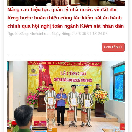
Nâng cao hiệu lực quản lý nhà nước về đất đai
từng bước hoàn thiện công tác kiểm sát án hành
chính qua hội nghị toàn ngành Kiểm sát nhân dân
Người đăng: vkslaichau
- Ngày đăng: 2026-06-01 16:24:07
Xem tiếp >>