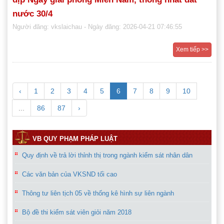
nước 30/4
Người đăng: vkslaichau
- Ngày đăng: 2026-04-21 07:46:55
Xem tiếp >>
‹
1
2
3
4
5
6
7
8
9
10
...
86
87
›
VB QUY PHẠM PHÁP LUẬT
Quy định về trả lời thỉnh thị trong ngành kiểm sát nhân dân
Các văn bản của VKSND tối cao
Thông tư liên tịch 05 về thống kê hình sự liên ngành
Bộ đề thi kiểm sát viên giỏi năm 2018