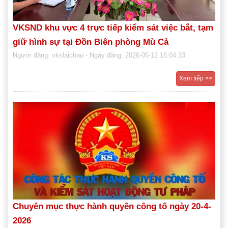
VKSND khu vực 4 trực tiếp kiểm sát việc bắt, tạm
giữ hình sự tại Đồn Biên phòng Mù Cả
Người đăng: vkslaichau
- Ngày đăng: 2026-05-12 16:04:33
Xem tiếp >>
Chuyên mục thực hành quyền công tố ngày 20-4-
2026