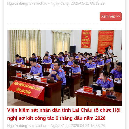
Người đăng: vkslaichau
- Ngày đăng: 2026-05-11 09:19:29
Xem tiếp >>
Viện kiểm sát nhân dân tỉnh Lai Châu tổ chức Hội
nghị sơ kết công tác 6 tháng đầu năm 2026
Người đăng: vkslaichau
- Ngày đăng: 2026-04-24 15:53:24