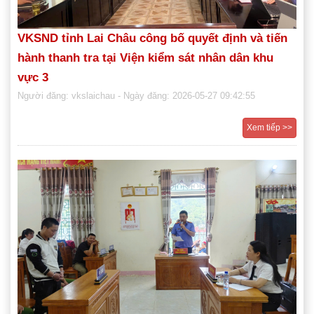
VKSND tỉnh Lai Châu công bố quyết định và tiến
hành thanh tra tại Viện kiểm sát nhân dân khu
vực 3
Người đăng: vkslaichau
- Ngày đăng: 2026-05-27 09:42:55
Xem tiếp >>