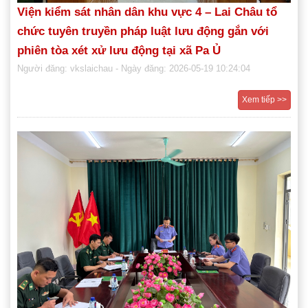
Viện kiểm sát nhân dân khu vực 4 – Lai Châu tổ
chức tuyên truyền pháp luật lưu động gắn với
phiên tòa xét xử lưu động tại xã Pa Ủ
Người đăng: vkslaichau
- Ngày đăng: 2026-05-19 10:24:04
Xem tiếp >>