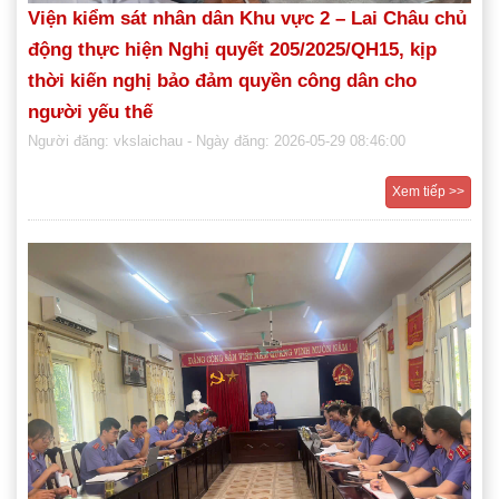
Viện kiểm sát nhân dân Khu vực 2 – Lai Châu chủ
động thực hiện Nghị quyết 205/2025/QH15, kịp
thời kiến nghị bảo đảm quyền công dân cho
người yếu thế
Người đăng: vkslaichau
- Ngày đăng: 2026-05-29 08:46:00
Xem tiếp >>